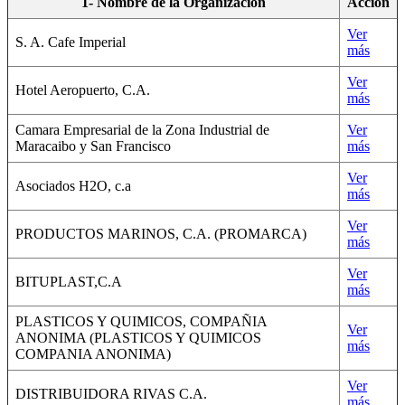
1- Nombre de la Organización
Acción
Ver
S. A. Cafe Imperial
más
Ver
Hotel Aeropuerto, C.A.
más
Camara Empresarial de la Zona Industrial de
Ver
Maracaibo y San Francisco
más
Ver
Asociados H2O, c.a
más
Ver
PRODUCTOS MARINOS, C.A. (PROMARCA)
más
Ver
BITUPLAST,C.A
más
PLASTICOS Y QUIMICOS, COMPAÑIA
Ver
ANONIMA (PLASTICOS Y QUIMICOS
más
COMPANIA ANONIMA)
Ver
DISTRIBUIDORA RIVAS C.A.
más