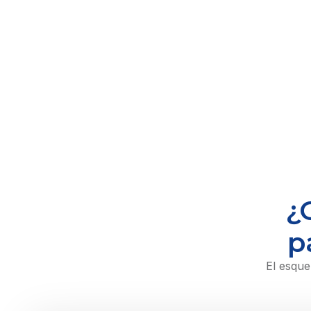
¿
p
El esque