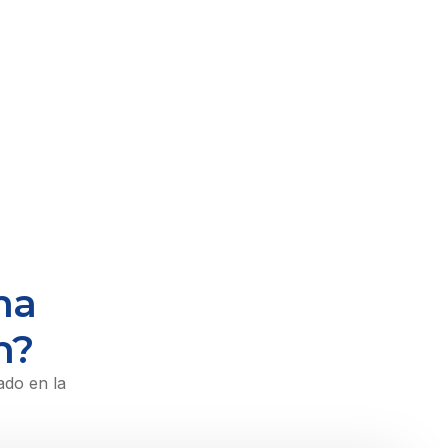
ma
n?
ado en la